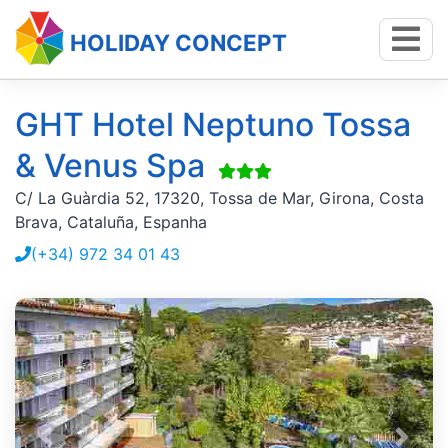
HOLIDAY CONCEPT
GHT Hotel Neptuno Tossa
& Venus Spa
C/ La Guàrdia 52, 17320, Tossa de Mar, Girona, Costa
Brava, Cataluña, Espanha
(+34) 972 34 01 43