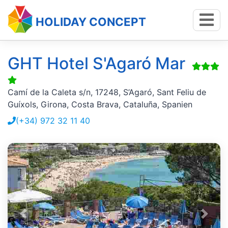
HOLIDAY CONCEPT
GHT Hotel S'Agaró Mar
Camí de la Caleta s/n, 17248, S’Agaró, Sant Feliu de
Guíxols, Girona, Costa Brava, Cataluña, Spanien
(+34) 972 32 11 40