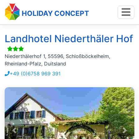
HOLIDAY CONCEPT
Landhotel Niederthäler Hof
Niederthälerhof 1, 55596, Schloßböckelheim,
Rheinland-Pfalz, Duitsland
+49 (0)6758 969 391